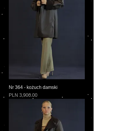
Nr 364 - kożuch damski
Cena
PLN 3,900.00