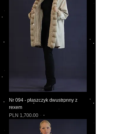
Nr 094 - płaszczyk dwustronny z
rexem
Cena
PLN 1,700.00