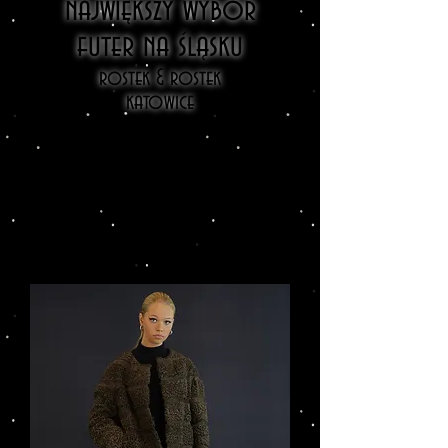
największy wybór
futer na śląsku
rostek & rostek
katowice