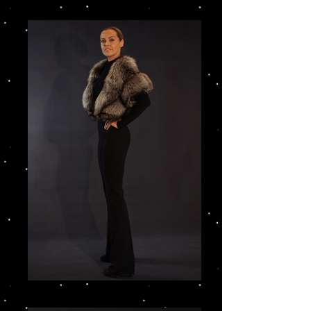
IMG_3194.JPG
IMG_3212_edited.JPG