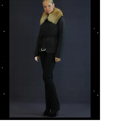
Nr 418 - kurtka z lisem - Gianfranco
Ferre