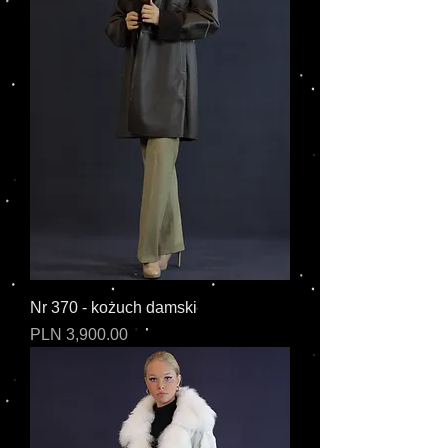
Nr 370 - kożuch damski
Cena
PLN 3,900.00