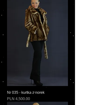
Nr 035 - kurtka z norek
Cena
PLN 4,500.00