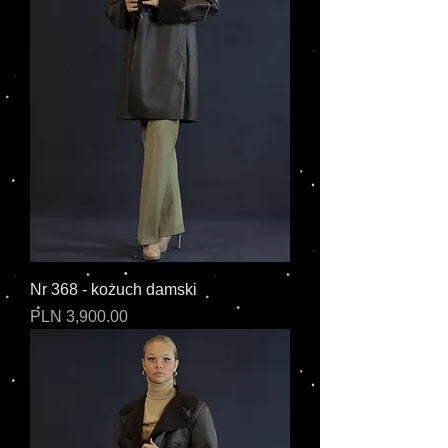
Nr 368 - kożuch damski
Cena
PLN 3,900.00