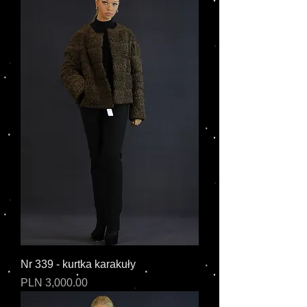
Nr 339 - kurtka karakuły
Cena
PLN 3,000.00