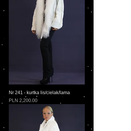
Nr 241 - kurtka lis/cielak/lama
Cena
PLN 2,200.00