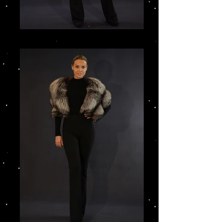
IMG_3194_edited.JPG