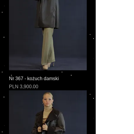
Nr 367 - kożuch damski
Cena
PLN 3,900.00