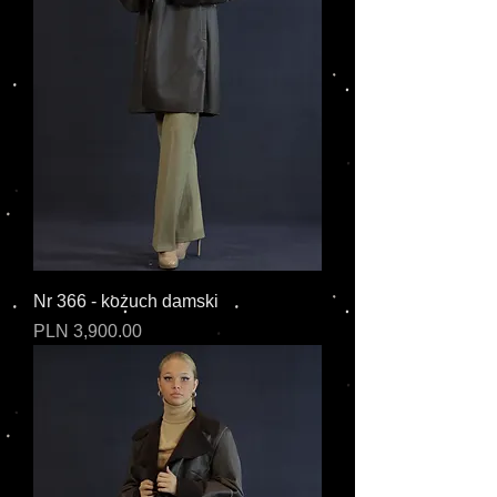
Nr 366 - kożuch damski
Cena
PLN 3,900.00