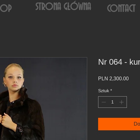
STRONA GŁÓWNA
HOP
CONTACT
Nr 064 - ku
Cen
PLN 2,300.00
Sztuk
*
Do