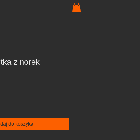
rtka z norek
a
daj do koszyka